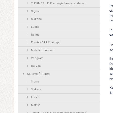
THERMOSHIELD energie-besparende verf
Pr
vi
Sigma
01
Sikkens
i
Lucite
In
Relius
ve
Eurotex / RR Coatings
Oo
sc
Metallic muurverf
Veegvast
Bi
Da
De Vos
kl
Muurverf buiten
Wi
NM
Sigma
Ko
Sikkens
Si
Lucite
Mathys
THERMOSHIELD energie-besparende verf