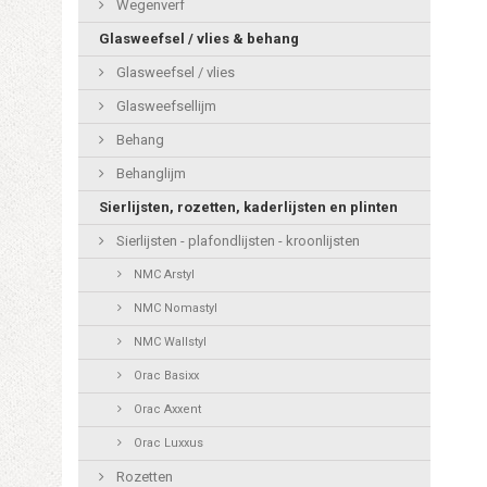
Wegenverf
Glasweefsel / vlies & behang
Glasweefsel / vlies
Glasweefsellijm
Behang
Behanglijm
Sierlijsten, rozetten, kaderlijsten en plinten
Sierlijsten - plafondlijsten - kroonlijsten
NMC Arstyl
NMC Nomastyl
NMC Wallstyl
Orac Basixx
Orac Axxent
Orac Luxxus
Rozetten