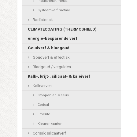
Industrielak metaal
Systeemverf metaal
Radiatorlak
CLIMATECOATING (THERMOSHIELD)
energie-besparende verf
Goudverf & bladgoud
Goudverf & effectlak
Bladgoud / vergulden
Kalk-, krijt-, silicaat- & kaleiverf
Kalkverven
Stoopen en Meeus
Corical
Emente
Kleurenkaarten
Corisilk silicaatverf