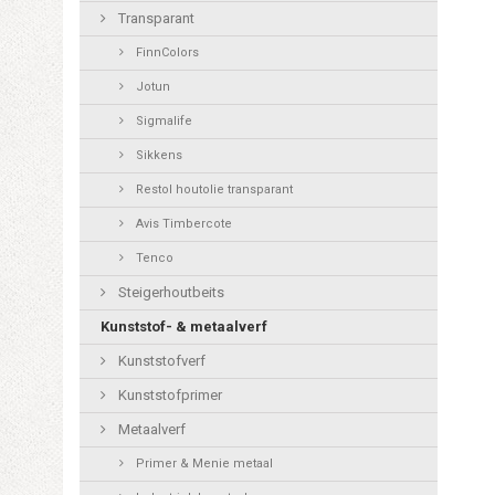
Transparant
FinnColors
Jotun
Sigmalife
Sikkens
Restol houtolie transparant
Avis Timbercote
Tenco
Steigerhoutbeits
Kunststof- & metaalverf
Kunststofverf
Kunststofprimer
Metaalverf
Primer & Menie metaal