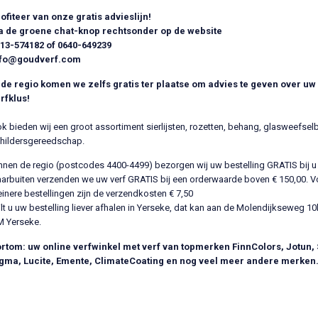
ofiteer van onze gratis advieslijn!
a de groene chat-knop rechtsonder op de website
13-574182 of 0640-649239
nfo@goudverf.com
 de regio komen we zelfs gratis ter plaatse om advies te geven over uw
rfklus!
k bieden wij een groot assortiment sierlijsten, rozetten, behang, glasweefse
hildersgereedschap.
nnen de regio (postcodes 4400-4499) bezorgen wij uw bestelling GRATIS bij u 
arbuiten verzenden we uw verf GRATIS bij een orderwaarde boven € 150,00. V
einere bestellingen zijn de verzendkosten € 7,50
lt u uw bestelling liever afhalen in Yerseke, dat kan aan de Molendijkseweg 10
 Yerseke.
rtom: uw online verfwinkel met verf van topmerken FinnColors, Jotun, 
gma, Lucite, Emente, ClimateCoating en nog veel meer andere merken