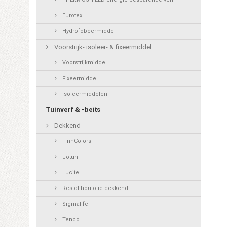
Eurotex
Hydrofobeermiddel
Voorstrijk- isoleer- & fixeermiddel
Voorstrijkmiddel
Fixeermiddel
Isoleermiddelen
Tuinverf & -beits
Dekkend
FinnColors
Jotun
Lucite
Restol houtolie dekkend
Sigmalife
Tenco