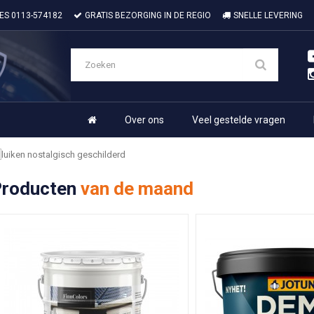
IES
0113-574182
GRATIS BEZORGING IN DE REGIO
SNELLE LEVERING
Over ons
Veel gestelde vragen
roducten
van de maand