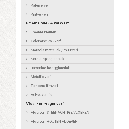
Kaleiverven
Krijtverven
Emente olie- & kalkverf
Emente kleuren
Calcimine kalkverf
Matsola matte lak / muurverf
Satola zijdeglanslak
Japanlac hoogglanslak
Metallic verf
Tempera lijmverf
Velvet vernis
Vloer- en wegenverf
Vloerverf STEENACHTIGE VLOEREN
Vloerverf HOUTEN VLOEREN