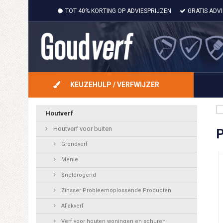
TOT 40% KORTING OP ADVIESPRIJZEN
GRATIS ADV
KEUZEHULP / VERFWIJZER
Houtverf
Houtverf voor buiten
P
Grondverf
Menie
Sneldrogend
Zinsser Probleemoplossende Producten
Aflakverf
Verf voor houten woningen en schuren