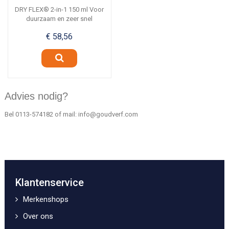
DRY FLEX® 2-in-1 150 ml Voor
duurzaam en zeer snel
plamuren • Voor het...
€ 58,56
Advies nodig?
Bel
0113-574182
of mail:
info@goudverf.com
Klantenservice
Merkenshops
Over ons