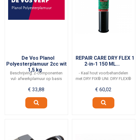
De Vos Planol
REPAIR CARE DRY FLEX 1
Polyesterplamuur 2cc wit
2-in-1 150 ML...
1,5 kg
Beschrijving: 2-componenten
- Kaal hout voorbehandelen
vul- afwerkplamuur op basis
met DRY FIX® UNI. DRY FLEX®
van polyester....
1 2-in-1 150 ml...
€ 33,88
€ 60,02