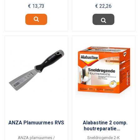
plafonds en...
€ 13,73
€ 22,26
ANZA Plamuurmes RVS
Alabastine 2 comp.
houtreparatie...
ANZA plamuurmes /
Sneldrogende 2-K