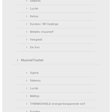
Sikkens
Lucite
Relius
Eurotex / RR Coatings
Metallic muurverf
Veegvast
De Vos
Muurverf buiten
Sigma
Sikkens
Lucite
Mathys
THERMOSHIELD energie-besparende verf
Eurotex