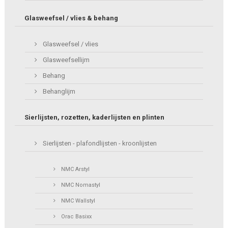
Glasweefsel / vlies & behang
Glasweefsel / vlies
Glasweefsellijm
Behang
Behanglijm
Sierlijsten, rozetten, kaderlijsten en plinten
Sierlijsten - plafondlijsten - kroonlijsten
NMC Arstyl
NMC Nomastyl
NMC Wallstyl
Orac Basixx