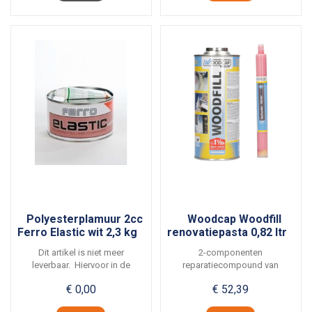
Polyesterplamuur 2cc
Woodcap Woodfill
Ferro Elastic wit 2,3 kg
renovatiepasta 0,82 ltr
Dit artikel is niet meer
2-componenten
leverbaar. Hiervoor in de
reparatiecompound van
plaats: De Vos...
gemodificieerde polyesterhars.
€ 0,00
€ 52,39
Voor...