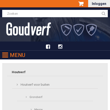
Inloggen
MENU
Houtverf
Houtverf voor buiten
Grondverf
Menie