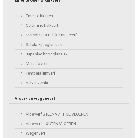
Emente olie- & kalkverf
Emente kleuren
Calcimine kalkverf
Matsola matte lak / muurverf
Satola zijdeglanslak
Japanlac hoogglanslak
Metallic verf
Tempera lijmverf
Velvet vernis
Vloer- en wegenverf
Vloerverf STEENACHTIGE VLOEREN
Vloerverf HOUTEN VLOEREN
Wegenverf