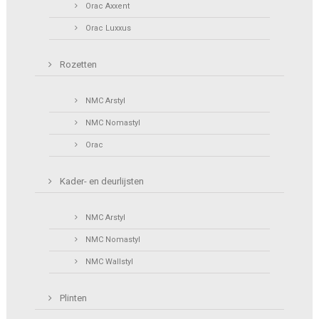
Orac Axxent
Orac Luxxus
Rozetten
NMC Arstyl
NMC Nomastyl
Orac
Kader- en deurlijsten
NMC Arstyl
NMC Nomastyl
NMC Wallstyl
Plinten