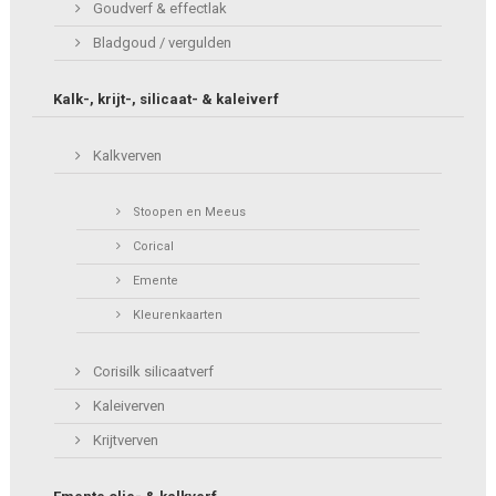
Goudverf & effectlak
Bladgoud / vergulden
Kalk-, krijt-, silicaat- & kaleiverf
Kalkverven
Stoopen en Meeus
Corical
Emente
Kleurenkaarten
Corisilk silicaatverf
Kaleiverven
Krijtverven