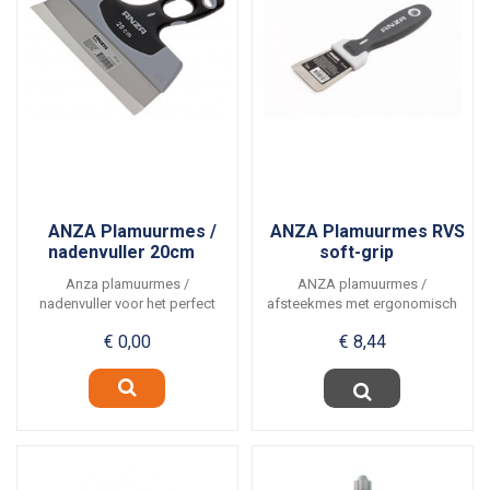
ANZA Plamuurmes /
ANZA Plamuurmes RVS
nadenvuller 20cm
soft-grip
Anza plamuurmes /
ANZA plamuurmes /
nadenvuller voor het perfect
afsteekmes met ergonomisch
gladzetten van naden van...
en goed in de hand liggend...
€ 0,00
€ 8,44