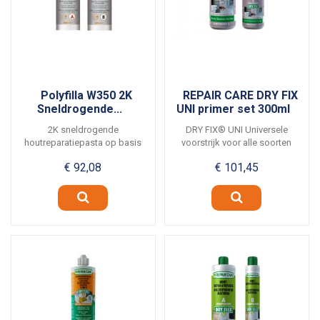
Polyfilla W350 2K
REPAIR CARE DRY FIX
Sneldrogende...
UNI primer set 300ml
2K sneldrogende
DRY FIX® UNI Universele
houtreparatiepasta op basis
voorstrijk voor alle soorten
van urethaan-acrylaat....
DRY FLEX® • In...
€ 92,08
€ 101,45