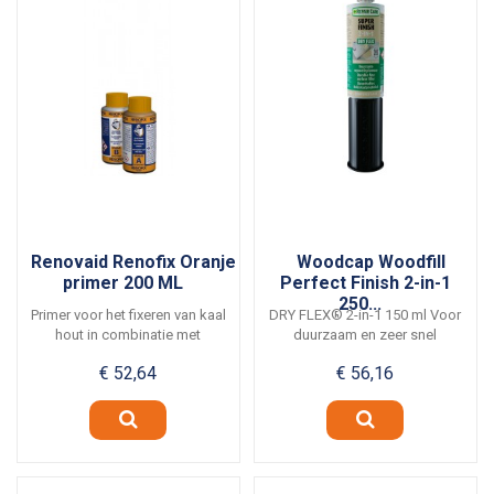
Renovaid Renofix Oranje
Woodcap Woodfill
primer 200 ML
Perfect Finish 2-in-1
250...
Primer voor het fixeren van kaal
DRY FLEX® 2-in-1 150 ml Voor
hout in combinatie met
duurzaam en zeer snel
afwerking met...
plamuren • Voor het...
€ 52,64
€ 56,16