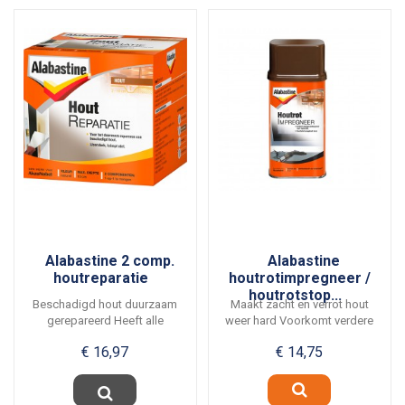
Alabastine 2 comp.
Alabastine
houtreparatie
houtrotimpregneer /
houtrotstop...
Beschadigd hout duurzaam
Maakt zacht en verrot hout
gerepareerd Heeft alle
weer hard Voorkomt verdere
eigenschappen van hout...
aantasting van het...
€ 16,97
€ 14,75