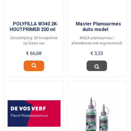
POLYFILLA W340 2K-
Master Plamuurmes
HOUTPRIMER 200 ml
duits model
Omschrijving: 2K houtprimer
ANZA plamuurmes /
op basis van
afsteekmes met ergonomisch
urethaanacrylaat....
en goed in de hand liggend...
€ 66,68
€ 5,53