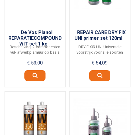
De Vos Planol
REPAIR CARE DRY FIX
REPARATIECOMPOUND
UNI primer set 120ml
WIT set 1 kg
Beschrijving: 2-componenten
DRY FIX® UNI Universele
vul- afwerkplamuur op basis
voorstrijk voor alle soorten
van polyester....
DRY FLEX® • In...
€ 53,00
€ 54,09