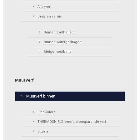
Aflakverf
Beits en vernis
Binnen synthetisch
Binnen watergedragen
Steigerhoutbeits
Muurverf
Muurverf binnen
FinnColors
THERMOSHIELD energie-besparende verf
Sigma