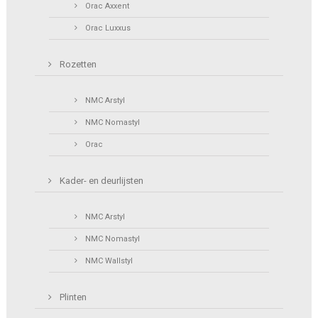
Orac Axxent
Orac Luxxus
Rozetten
NMC Arstyl
NMC Nomastyl
Orac
Kader- en deurlijsten
NMC Arstyl
NMC Nomastyl
NMC Wallstyl
Plinten