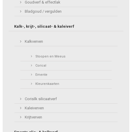
Goudverf & effectlak
Bladgoud / vergulden
Kalk-, krijt-, silicaat- & kaleiverf
Kalkverven
Stoopen en Meeus
Corical
Emente
Kleurenkaarten
Corisilk silicaatverf
Kaleiverven
Krijtverven