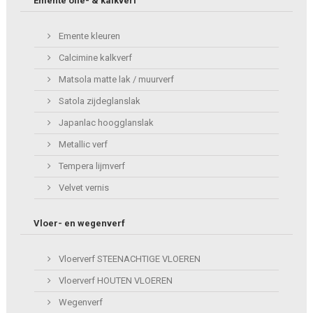
Emente olie- & kalkverf
Emente kleuren
Calcimine kalkverf
Matsola matte lak / muurverf
Satola zijdeglanslak
Japanlac hoogglanslak
Metallic verf
Tempera lijmverf
Velvet vernis
Vloer- en wegenverf
Vloerverf STEENACHTIGE VLOEREN
Vloerverf HOUTEN VLOEREN
Wegenverf