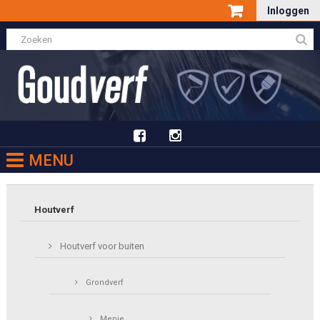
Inloggen
MENU
Houtverf
Houtverf voor buiten
Grondverf
Menie