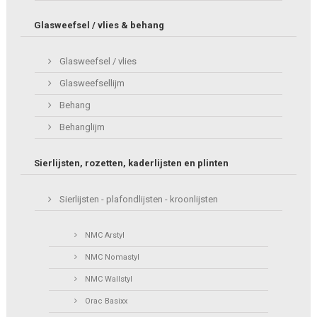
Glasweefsel / vlies & behang
Glasweefsel / vlies
Glasweefsellijm
Behang
Behanglijm
Sierlijsten, rozetten, kaderlijsten en plinten
Sierlijsten - plafondlijsten - kroonlijsten
NMC Arstyl
NMC Nomastyl
NMC Wallstyl
Orac Basixx