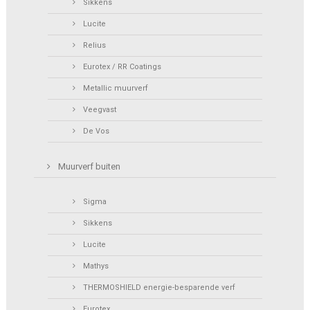
Sikkens
Lucite
Relius
Eurotex / RR Coatings
Metallic muurverf
Veegvast
De Vos
Muurverf buiten
Sigma
Sikkens
Lucite
Mathys
THERMOSHIELD energie-besparende verf
Eurotex