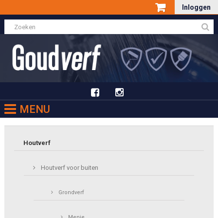
Inloggen
MENU
Houtverf
Houtverf voor buiten
Grondverf
Menie