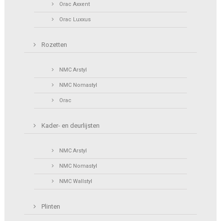
Orac Axxent
Orac Luxxus
Rozetten
NMC Arstyl
NMC Nomastyl
Orac
Kader- en deurlijsten
NMC Arstyl
NMC Nomastyl
NMC Wallstyl
Plinten