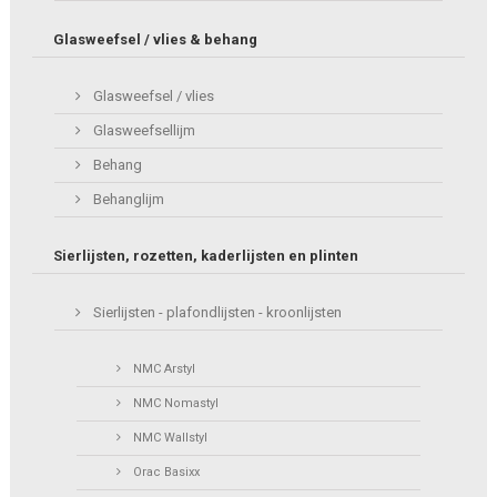
Glasweefsel / vlies & behang
Glasweefsel / vlies
Glasweefsellijm
Behang
Behanglijm
Sierlijsten, rozetten, kaderlijsten en plinten
Sierlijsten - plafondlijsten - kroonlijsten
NMC Arstyl
NMC Nomastyl
NMC Wallstyl
Orac Basixx