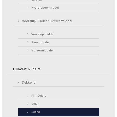
Hydrofobeermiddel
Voorstrijk- isoleer- & fixeermiddel
Voorstrijkmiddel
Fixeermiddel
Isoleermiddelen
Tuinverf & -beits
Dekkend
FinnColors
Jotun
Lucite