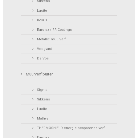
Sikkens
Lucite
Relius
Eurotex / RR Coatings
Metallic muurverf
Veegvast
De Vos
Muurverf buiten
Sigma
Sikkens
Lucite
Mathys
THERMOSHIELD energie-besparende verf
Eurotex