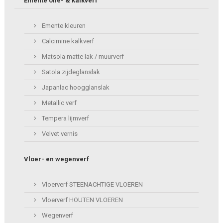
Emente olie- & kalkverf
Emente kleuren
Calcimine kalkverf
Matsola matte lak / muurverf
Satola zijdeglanslak
Japanlac hoogglanslak
Metallic verf
Tempera lijmverf
Velvet vernis
Vloer- en wegenverf
Vloerverf STEENACHTIGE VLOEREN
Vloerverf HOUTEN VLOEREN
Wegenverf