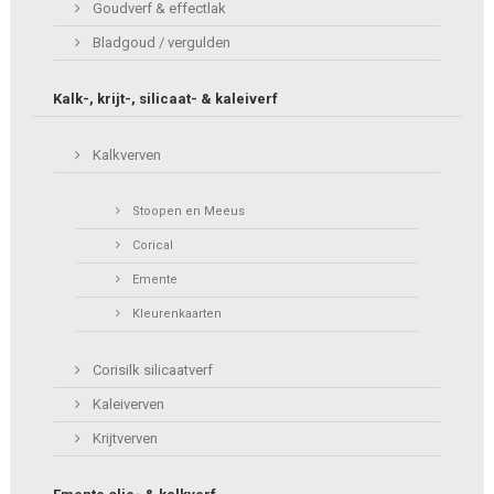
Goudverf & effectlak
Bladgoud / vergulden
Kalk-, krijt-, silicaat- & kaleiverf
Kalkverven
Stoopen en Meeus
Corical
Emente
Kleurenkaarten
Corisilk silicaatverf
Kaleiverven
Krijtverven