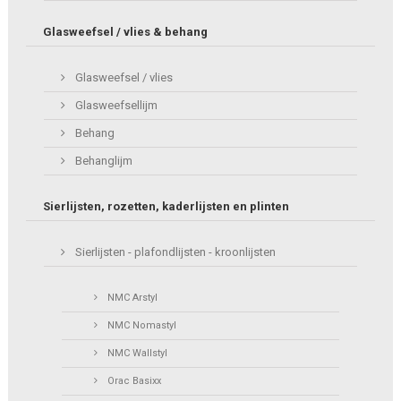
Glasweefsel / vlies & behang
Glasweefsel / vlies
Glasweefsellijm
Behang
Behanglijm
Sierlijsten, rozetten, kaderlijsten en plinten
Sierlijsten - plafondlijsten - kroonlijsten
NMC Arstyl
NMC Nomastyl
NMC Wallstyl
Orac Basixx