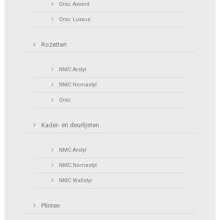
Orac Axxent
Orac Luxxus
Rozetten
NMC Arstyl
NMC Nomastyl
Orac
Kader- en deurlijsten
NMC Arstyl
NMC Nomastyl
NMC Wallstyl
Plinten