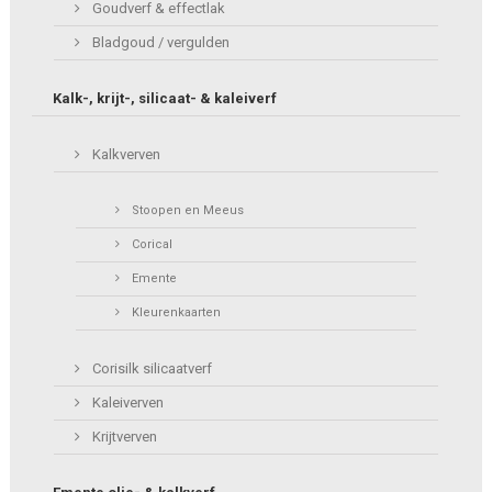
Goudverf & effectlak
Bladgoud / vergulden
Kalk-, krijt-, silicaat- & kaleiverf
Kalkverven
Stoopen en Meeus
Corical
Emente
Kleurenkaarten
Corisilk silicaatverf
Kaleiverven
Krijtverven