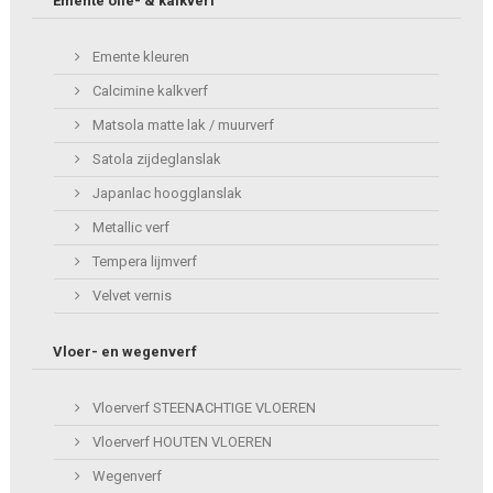
Emente olie- & kalkverf
Emente kleuren
Calcimine kalkverf
Matsola matte lak / muurverf
Satola zijdeglanslak
Japanlac hoogglanslak
Metallic verf
Tempera lijmverf
Velvet vernis
Vloer- en wegenverf
Vloerverf STEENACHTIGE VLOEREN
Vloerverf HOUTEN VLOEREN
Wegenverf