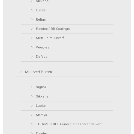
Sikkens
Lucite
Relius
Eurotex / RR Coatings
Metallic muurverf
Veegvast
De Vos
Muurverf buiten
Sigma
Sikkens
Lucite
Mathys
THERMOSHIELD energie-besparende verf
Eurotex