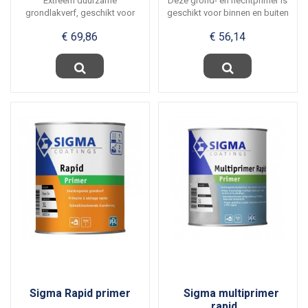
Extreem duurzame
Deze grond- en hechtprimer is
grondlakverf, geschikt voor
geschikt voor binnen en buiten
buiten (bij uitstek...
en te...
€ 69,86
€ 56,14
Sigma Rapid primer
Sigma multiprimer
rapid