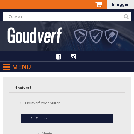
Inloggen
MENU
Houtverf
Houtverf voor buiten
Grondverf
Menie