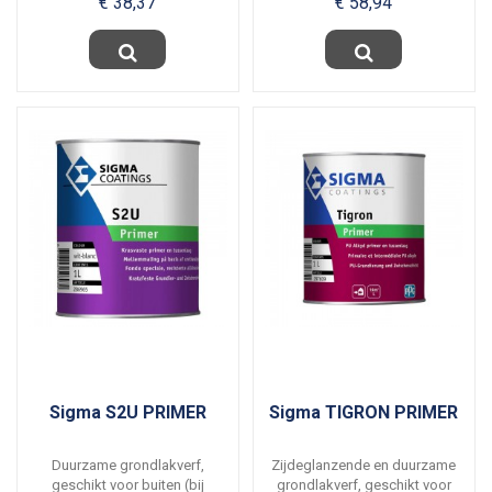
€ 38,37
€ 58,94
buiten...
Sigma S2U PRIMER
Sigma TIGRON PRIMER
Duurzame grondlakverf,
Zijdeglanzende en duurzame
geschikt voor buiten (bij
grondlakverf, geschikt voor