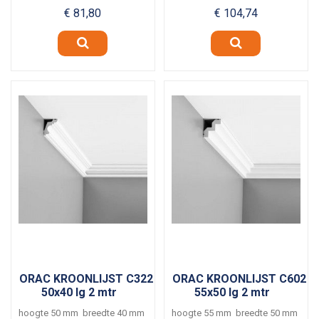
ca. 7 meter per...
Lijmverbruik ca. 4 meter per...
€ 81,80
€ 104,74
ORAC KROONLIJST C322
ORAC KROONLIJST C602
50x40 lg 2 mtr
55x50 lg 2 mtr
hoogte 50 mm breedte 40 mm
hoogte 55 mm breedte 50 mm