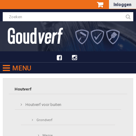
Inloggen
MENU
Houtverf
Houtverf voor buiten
Grondverf
Menie