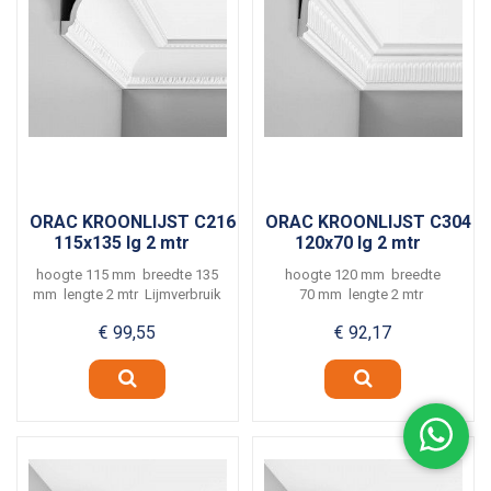
ORAC KROONLIJST C216
ORAC KROONLIJST C304
115x135 lg 2 mtr
120x70 lg 2 mtr
hoogte 115 mm breedte 135
hoogte 120 mm breedte
mm lengte 2 mtr Lijmverbruik
70 mm lengte 2 mtr
ca. 4...
Lijmverbruik ca. 5...
€ 99,55
€ 92,17