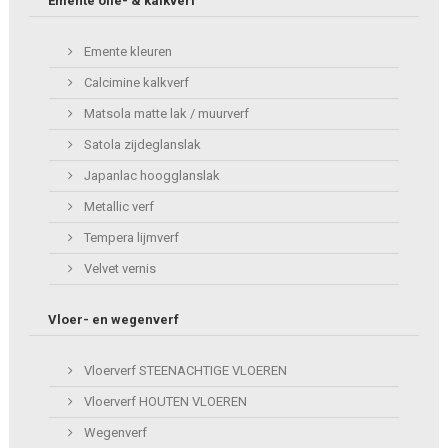
Emente olie- & kalkverf
Emente kleuren
Calcimine kalkverf
Matsola matte lak / muurverf
Satola zijdeglanslak
Japanlac hoogglanslak
Metallic verf
Tempera lijmverf
Velvet vernis
Vloer- en wegenverf
Vloerverf STEENACHTIGE VLOEREN
Vloerverf HOUTEN VLOEREN
Wegenverf