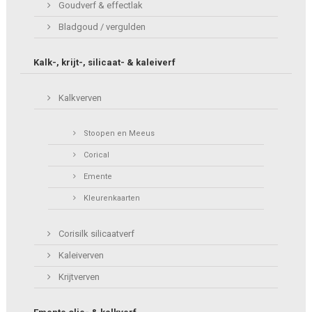
Goudverf & effectlak
Bladgoud / vergulden
Kalk-, krijt-, silicaat- & kaleiverf
Kalkverven
Stoopen en Meeus
Corical
Emente
Kleurenkaarten
Corisilk silicaatverf
Kaleiverven
Krijtverven