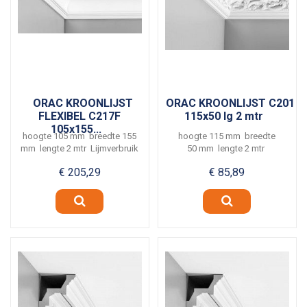
ORAC KROONLIJST
ORAC KROONLIJST C201
FLEXIBEL C217F
115x50 lg 2 mtr
105x155...
hoogte 105 mm breedte 155
hoogte 115 mm breedte
mm lengte 2 mtr Lijmverbruik
50 mm lengte 2 mtr
ca. 4 meter...
Lijmverbruik ca. 5 meter per...
€ 205,29
€ 85,89