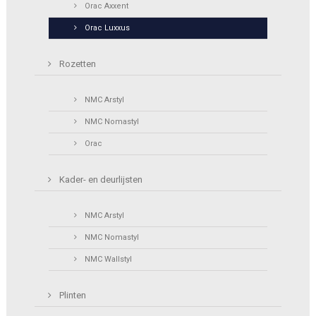
Orac Axxent
Orac Luxxus
Rozetten
NMC Arstyl
NMC Nomastyl
Orac
Kader- en deurlijsten
NMC Arstyl
NMC Nomastyl
NMC Wallstyl
Plinten