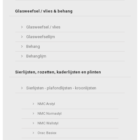
Glasweefsel / vlies & behang
Glasweefsel / vlies
Glasweefsellijm
Behang
Behanglijm
Sierlijsten, rozetten, kaderlijsten en plinten
Sierlijsten - plafondlijsten - kroonlijsten
NMC Arstyl
NMC Nomastyl
NMC Wallstyl
Orac Basixx