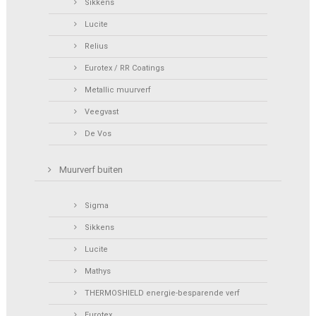
Sikkens
Lucite
Relius
Eurotex / RR Coatings
Metallic muurverf
Veegvast
De Vos
Muurverf buiten
Sigma
Sikkens
Lucite
Mathys
THERMOSHIELD energie-besparende verf
Eurotex