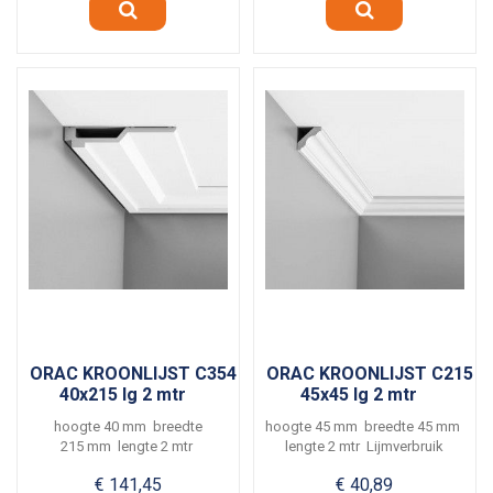
ORAC KROONLIJST C354
ORAC KROONLIJST C215
40x215 lg 2 mtr
45x45 lg 2 mtr
hoogte 40 mm breedte
hoogte 45 mm breedte 45 mm
215 mm lengte 2 mtr
lengte 2 mtr Lijmverbruik
Lijmverbruik ca. 4 meter per...
ca. 7 meter per...
€ 141,45
€ 40,89