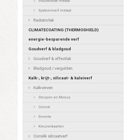
Industrielak metaal
Systeemverf metaal
Radiatorlak
CLIMATECOATING (THERMOSHIELD)
energie-besparende verf
Goudverf & bladgoud
Goudverf & effectlak
Bladgoud / vergulden
Kalk-, krijt-, silicaat- & kaleiverf
Kalkverven
Stoopen en Meeus
Corical
Emente
Kleurenkaarten
Corisilk silicaatverf