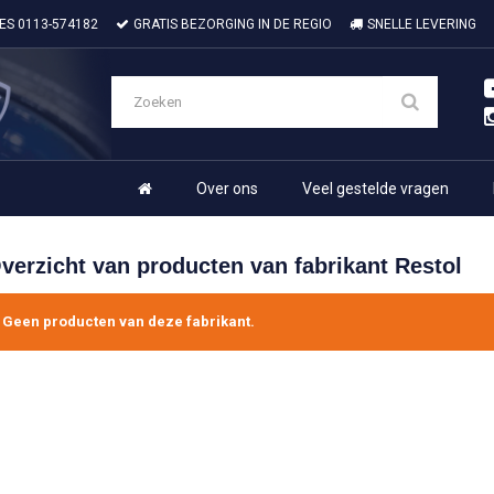
IES
0113-574182
GRATIS BEZORGING IN DE REGIO
SNELLE LEVERING
Over ons
Veel gestelde vragen
verzicht van producten van fabrikant Restol
Geen producten van deze fabrikant.