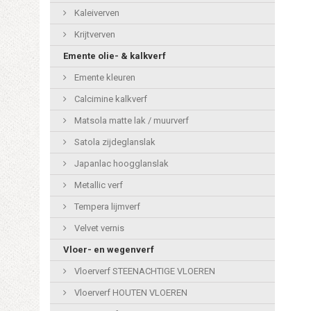
Kaleiverven
Krijtverven
Emente olie- & kalkverf
Emente kleuren
Calcimine kalkverf
Matsola matte lak / muurverf
Satola zijdeglanslak
Japanlac hoogglanslak
Metallic verf
Tempera lijmverf
Velvet vernis
Vloer- en wegenverf
Vloerverf STEENACHTIGE VLOEREN
Vloerverf HOUTEN VLOEREN