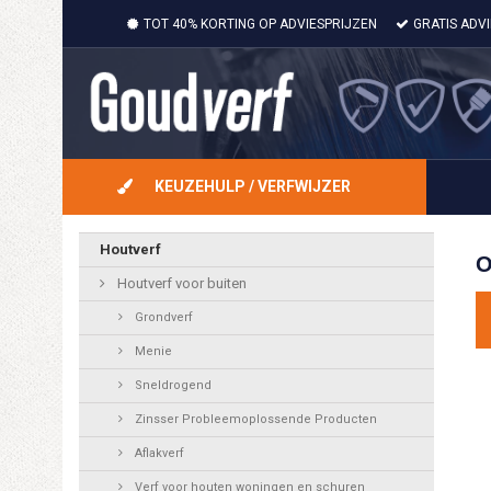
TOT 40% KORTING OP ADVIESPRIJZEN
GRATIS ADV
KEUZEHULP / VERFWIJZER
Houtverf
O
Houtverf voor buiten
Grondverf
Menie
Sneldrogend
Zinsser Probleemoplossende Producten
Aflakverf
Verf voor houten woningen en schuren