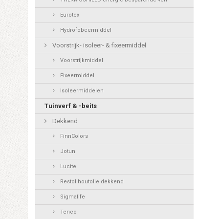
Eurotex
Hydrofobeermiddel
Voorstrijk- isoleer- & fixeermiddel
Voorstrijkmiddel
Fixeermiddel
Isoleermiddelen
Tuinverf & -beits
Dekkend
FinnColors
Jotun
Lucite
Restol houtolie dekkend
Sigmalife
Tenco