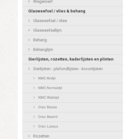
Wegenverf
Glasweefsel / vlies & behang
Glasweefsel / vlies
Glasweefsellijm
Behang
Behanglijm
Sierlijsten, rozetten, kaderlijsten en plinten
Sierlijsten - plafondlijsten - kroonlijsten
NMC Arstyl
NMC Nomastyl
NMC Wallstyl
Orac Basixx
Orac Axxent
Orac Luxxus
Rozetten