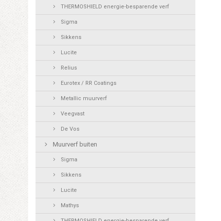
THERMOSHIELD energie-besparende verf
Sigma
Sikkens
Lucite
Relius
Eurotex / RR Coatings
Metallic muurverf
Veegvast
De Vos
Muurverf buiten
Sigma
Sikkens
Lucite
Mathys
THERMOSHIELD energie-besparende verf