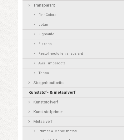
Transparant
FinnColors
Jotun
Sigmalife
Sikkens
Restol houtolie transparant
Avis Timbercote
Tenco
Steigerhoutbeits
Kunststof- & metaalverf
Kunststofverf
Kunststofprimer
Metaalverf
Primer & Menie metaal