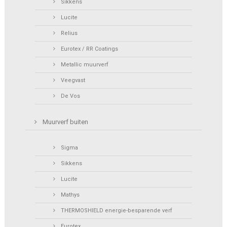
Sikkens
Lucite
Relius
Eurotex / RR Coatings
Metallic muurverf
Veegvast
De Vos
Muurverf buiten
Sigma
Sikkens
Lucite
Mathys
THERMOSHIELD energie-besparende verf
Eurotex