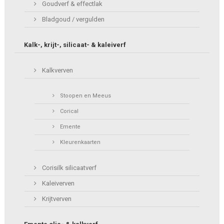
Goudverf & effectlak
Bladgoud / vergulden
Kalk-, krijt-, silicaat- & kaleiverf
Kalkverven
Stoopen en Meeus
Corical
Emente
Kleurenkaarten
Corisilk silicaatverf
Kaleiverven
Krijtverven