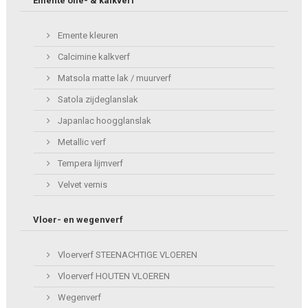
Emente olie- & kalkverf
Emente kleuren
Calcimine kalkverf
Matsola matte lak / muurverf
Satola zijdeglanslak
Japanlac hoogglanslak
Metallic verf
Tempera lijmverf
Velvet vernis
Vloer- en wegenverf
Vloerverf STEENACHTIGE VLOEREN
Vloerverf HOUTEN VLOEREN
Wegenverf