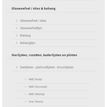
Glasweefsel / vlies & behang
Glasweefsel / vlies
Glasweefsellijm
Behang
Behanglijm
Sierlijsten, rozetten, kaderlijsten en plinten
Sierlijsten - plafondlijsten - kroonlijsten
NMC Arstyl
NMC Nomastyl
NMC Wallstyl
Orac Basixx