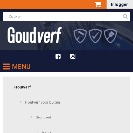
Inloggen
MENU
Houtverf
Houtverf voor buiten
Grondverf
Menie