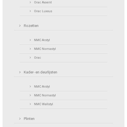
Orac Axxent
Orac Luxxus
Rozetten
NMC Arstyl
NMC Nomastyl
Orac
Kader- en deurlijsten
NMC Arstyl
NMC Nomastyl
NMC Wallstyl
Plinten