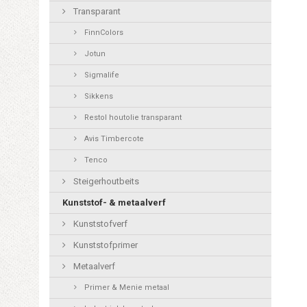
Transparant
FinnColors
Jotun
Sigmalife
Sikkens
Restol houtolie transparant
Avis Timbercote
Tenco
Steigerhoutbeits
Kunststof- & metaalverf
Kunststofverf
Kunststofprimer
Metaalverf
Primer & Menie metaal