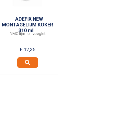
ADEFIX NEW
MONTAGELIJM KOKER
310 ml
NMC lijm- en voegkit
€ 12,35