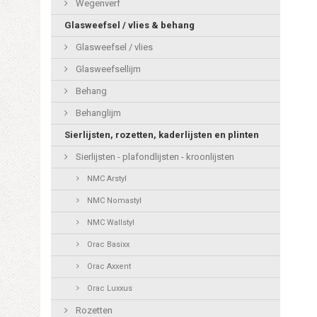
Wegenverf
Glasweefsel / vlies & behang
Glasweefsel / vlies
Glasweefsellijm
Behang
Behanglijm
Sierlijsten, rozetten, kaderlijsten en plinten
Sierlijsten - plafondlijsten - kroonlijsten
NMC Arstyl
NMC Nomastyl
NMC Wallstyl
Orac Basixx
Orac Axxent
Orac Luxxus
Rozetten