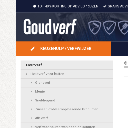
TOT 40% KORTING OP ADVIESPRIJZEN
GRATIS ADV
KEUZEHULP / VERFWIJZER
Houtverf
Houtverf voor buiten
Grondverf
Menie
Sneldrogend
Zinsser Probleemoplossende Producten
Aflakverf
Verf voor houten woningen en schuren