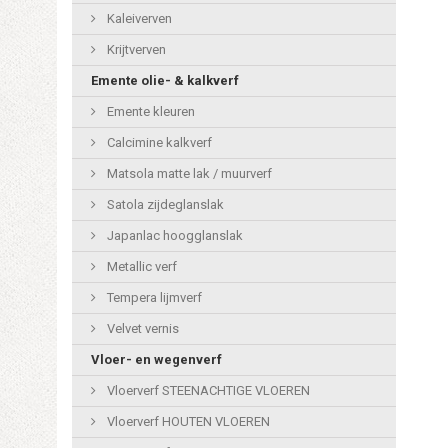
Kaleiverven
Krijtverven
Emente olie- & kalkverf
Emente kleuren
Calcimine kalkverf
Matsola matte lak / muurverf
Satola zijdeglanslak
Japanlac hoogglanslak
Metallic verf
Tempera lijmverf
Velvet vernis
Vloer- en wegenverf
Vloerverf STEENACHTIGE VLOEREN
Vloerverf HOUTEN VLOEREN