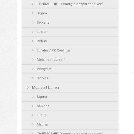
THERMOSHIELD energie-besparende verf
Sigma
Sikkens
Lucite
Relius
Eurotex / RR Coatings
Metallic muurverf
Veegvast
De Vos
Muurverf buiten
Sigma
Sikkens
Lucite
Mathys
THERMOSHIELD energie-besparende verf