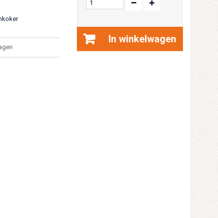
jmkoker
In winkelwagen
agen