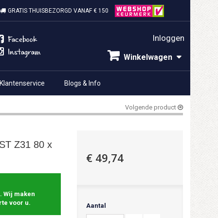
GRATIS THUISBEZORGD VANAF € 150
Inloggen
Facebook
Instagram
Winkelwagen
Klantenservice
Blogs & Info
Volgende product
T Z31 80 x
€ 49,74
. Wij maken
te voor u.
Aantal