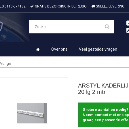
IES
0113-574182
GRATIS BEZORGING IN DE REGIO
SNELLE LEVERING
Over ons
Veel gestelde vragen
Vorige
ARSTYL KADERLIJS
20 lg 2 mtr
Grotere aantallen nodig?
Neem contact met ons op
graag een passende offer