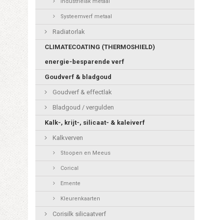
Industrielak metaal
Systeemverf metaal
Radiatorlak
CLIMATECOATING (THERMOSHIELD)
energie-besparende verf
Goudverf & bladgoud
Goudverf & effectlak
Bladgoud / vergulden
Kalk-, krijt-, silicaat- & kaleiverf
Kalkverven
Stoopen en Meeus
Corical
Emente
Kleurenkaarten
Corisilk silicaatverf