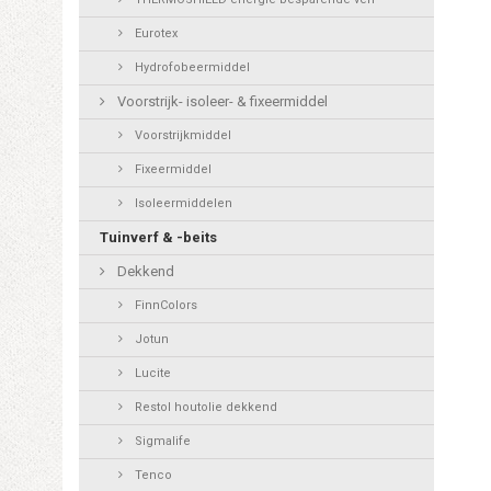
Eurotex
Hydrofobeermiddel
Voorstrijk- isoleer- & fixeermiddel
Voorstrijkmiddel
Fixeermiddel
Isoleermiddelen
Tuinverf & -beits
Dekkend
FinnColors
Jotun
Lucite
Restol houtolie dekkend
Sigmalife
Tenco