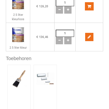
€ 126,20
2.5 liter
kleurloos
€ 136,46
2.5 liter kleur
Toebehoren