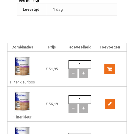
waterafstotend, heeft een goede weervastheid en
Lees meer
buitenduurzaamheid, en beschermd tegen UV-straling
Levertijd
1 dag
Verbruik ca. 15 m2/ ltr
Combinaties
Prijs
Hoeveelheid
Toevoegen
€ 51,95
1 liter kleurloos
€ 56,19
1 liter kleur