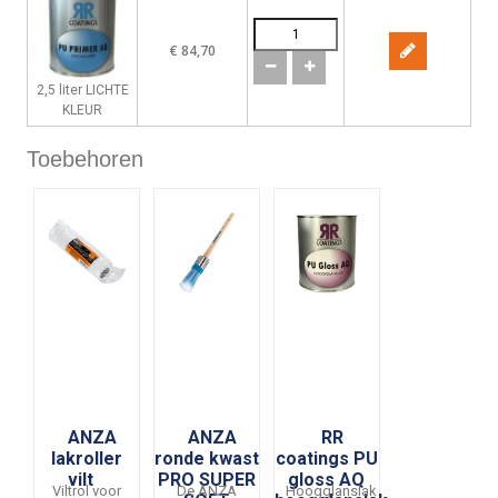
€ 84,70
2,5 liter LICHTE
KLEUR
Toebehoren
ANZA
ANZA
RR
lakroller
ronde kwast
coatings PU
vilt
PRO SUPER
gloss AQ
Viltrol voor
De ANZA
Hoogglanslak