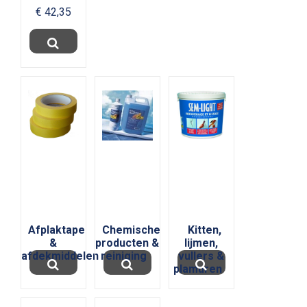
waterbasis
€ 42,35
van het merk
RR-coatings,
een
huismerk
van...
Afplaktape
Chemische
Kitten,
&
producten &
lijmen,
afdekmiddelen
reiniging
vullers &
plamuren