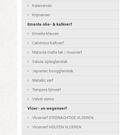
Kaleiverven
Krijtverven
Emente olie- & kalkverf
Emente kleuren
Calcimine kalkverf
Matsola matte lak / muurverf
Satola zijdeglanslak
Japanlac hoogglanslak
Metallic verf
Tempera lijmverf
Velvet vernis
Vloer- en wegenverf
Vloerverf STEENACHTIGE VLOEREN
Vloerverf HOUTEN VLOEREN