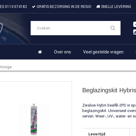
IES
0113-574182
GRATIS BEZORGING IN DE REGIO
SNELLE LEVERING
Over ons
Veel gestelde vragen
Vorige
Beglazingskit Hybri
Zwaluw Hybri-Seal®-2PS is spe
beglazingskit. Universeel ove
verven. Weer-, UV-, water- en 
Levertijd