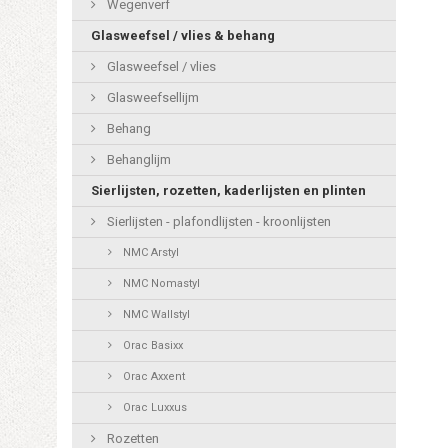
Wegenverf
Glasweefsel / vlies & behang
Glasweefsel / vlies
Glasweefsellijm
Behang
Behanglijm
Sierlijsten, rozetten, kaderlijsten en plinten
Sierlijsten - plafondlijsten - kroonlijsten
NMC Arstyl
NMC Nomastyl
NMC Wallstyl
Orac Basixx
Orac Axxent
Orac Luxxus
Rozetten