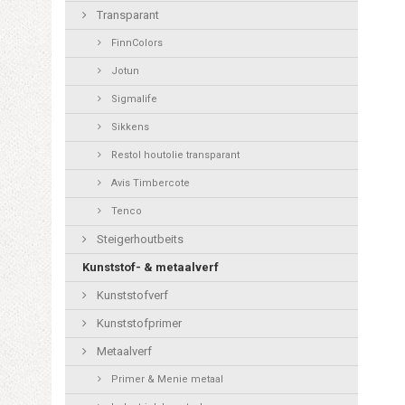
Transparant
FinnColors
Jotun
Sigmalife
Sikkens
Restol houtolie transparant
Avis Timbercote
Tenco
Steigerhoutbeits
Kunststof- & metaalverf
Kunststofverf
Kunststofprimer
Metaalverf
Primer & Menie metaal