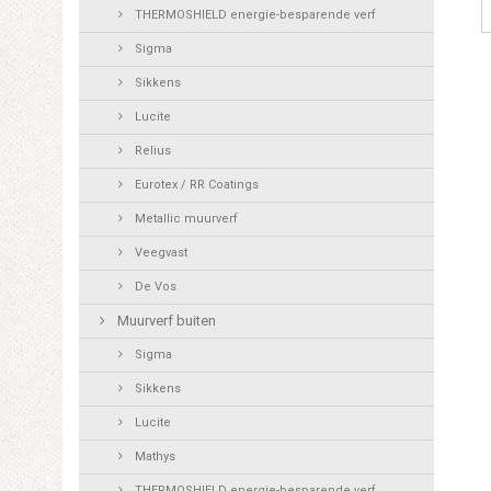
THERMOSHIELD energie-besparende verf
Sigma
Sikkens
Lucite
Relius
Eurotex / RR Coatings
Metallic muurverf
Veegvast
De Vos
Muurverf buiten
Sigma
Sikkens
Lucite
Mathys
THERMOSHIELD energie-besparende verf