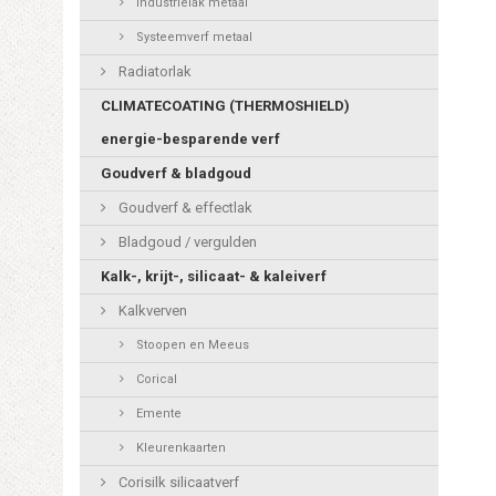
Industrielak metaal
Systeemverf metaal
Radiatorlak
CLIMATECOATING (THERMOSHIELD)
energie-besparende verf
Goudverf & bladgoud
Goudverf & effectlak
Bladgoud / vergulden
Kalk-, krijt-, silicaat- & kaleiverf
Kalkverven
Stoopen en Meeus
Corical
Emente
Kleurenkaarten
Corisilk silicaatverf