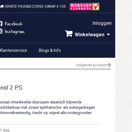
GRATIS THUISBEZORGD VANAF € 150
Inloggen
Facebook
Instagram
Winkelwagen
Klantenservice
Blogs & Info
Volgende product
seal 2 PS
ciaal ontwikkelde duurzaam elastisch blijvende
rschilderbaar met zowel synthetische- als watergedragen
schimmelbestendig. Hecht op vrijwel alle ondergronden.
1 dag