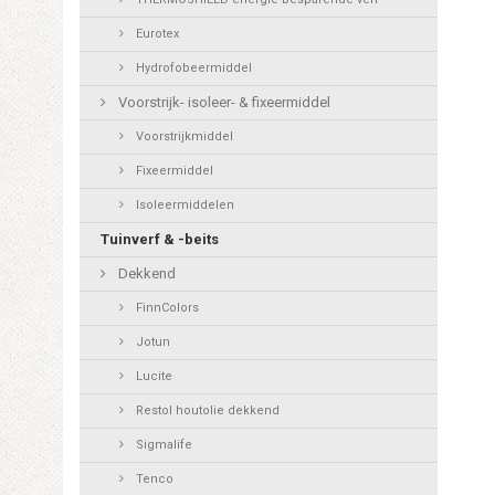
Eurotex
Hydrofobeermiddel
Voorstrijk- isoleer- & fixeermiddel
Voorstrijkmiddel
Fixeermiddel
Isoleermiddelen
Tuinverf & -beits
Dekkend
FinnColors
Jotun
Lucite
Restol houtolie dekkend
Sigmalife
Tenco