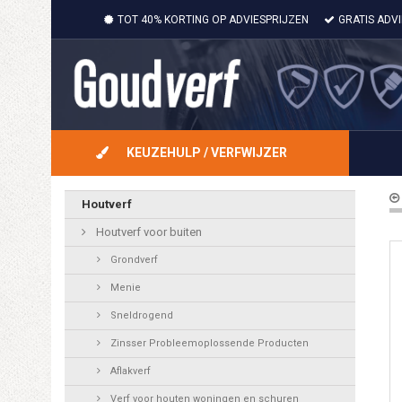
TOT 40% KORTING OP ADVIESPRIJZEN
GRATIS ADV
KEUZEHULP / VERFWIJZER
Houtverf
Houtverf voor buiten
Grondverf
Menie
Sneldrogend
Zinsser Probleemoplossende Producten
Aflakverf
Verf voor houten woningen en schuren