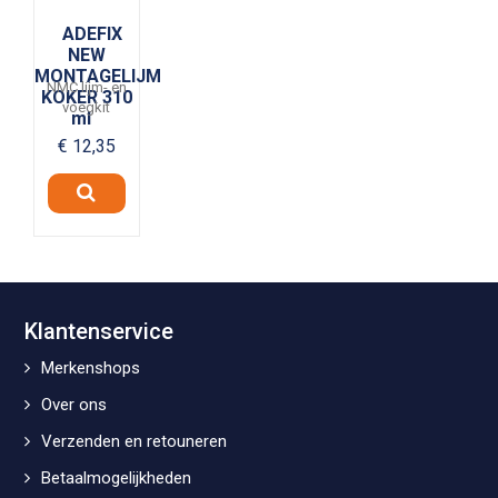
ADEFIX
NEW
MONTAGELIJM
NMC lijm- en
KOKER 310
voegkit
ml
€ 12,35
Klantenservice
Merkenshops
Over ons
Verzenden en retouneren
Betaalmogelijkheden