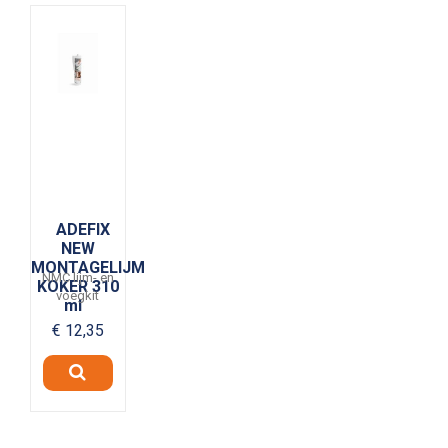
ADEFIX
NEW
MONTAGELIJM
NMC lijm- en
KOKER 310
voegkit
ml
€ 12,35