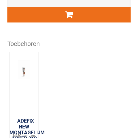
Toebehoren
ADEFIX
NEW
MONTAGELIJM
NMC lijm- en