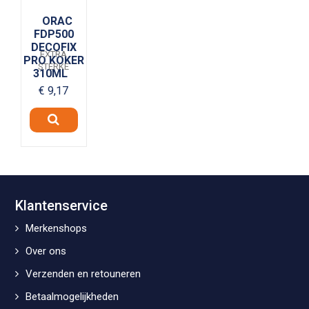
ORAC
FDP500
DECOFIX
EXTRA
PRO KOKER
STERKE
310ML
installatielijm.
€ 9,17
Traagdrogende
lijm die een
duurzame...
Klantenservice
Merkenshops
Over ons
Verzenden en retouneren
Betaalmogelijkheden