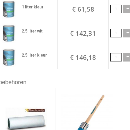
1 liter kleur
€ 61,58
2.5 liter wit
€ 142,31
2.5 liter kleur
€ 146,18
oebehoren