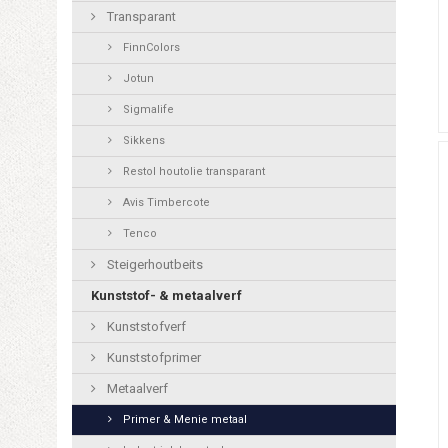
Transparant
FinnColors
Jotun
Sigmalife
Sikkens
Restol houtolie transparant
Avis Timbercote
Tenco
Steigerhoutbeits
Kunststof- & metaalverf
Kunststofverf
Kunststofprimer
Metaalverf
Primer & Menie metaal