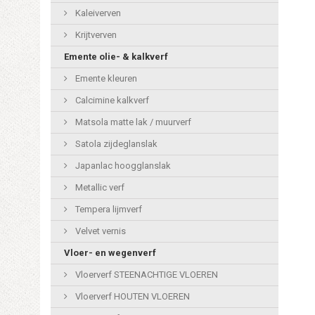
Kaleiverven
Krijtverven
Emente olie- & kalkverf
Emente kleuren
Calcimine kalkverf
Matsola matte lak / muurverf
Satola zijdeglanslak
Japanlac hoogglanslak
Metallic verf
Tempera lijmverf
Velvet vernis
Vloer- en wegenverf
Vloerverf STEENACHTIGE VLOEREN
Vloerverf HOUTEN VLOEREN