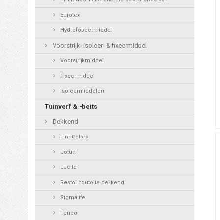
Eurotex
Hydrofobeermiddel
Voorstrijk- isoleer- & fixeermiddel
Voorstrijkmiddel
Fixeermiddel
Isoleermiddelen
Tuinverf & -beits
Dekkend
FinnColors
Jotun
Lucite
Restol houtolie dekkend
Sigmalife
Tenco