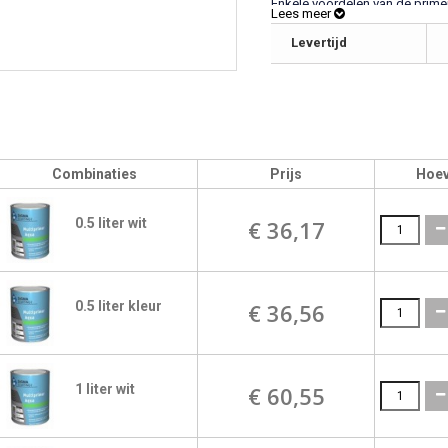
Enkele voordelen van de primer
Lees meer
op één dag aan te brengen), m
Levertijd
Verbruik: 13 m2/ltr
Combinaties
Prijs
Hoev
0.5 liter wit
€ 36,17
0.5 liter kleur
€ 36,56
1 liter wit
€ 60,55