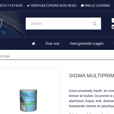
IES
0113-574182
GRATIS BEZORGING IN DE REGIO
SNELLE LEVERING
Over ons
Veel gestelde vragen
Vorige
SIGMA MULTIPRI
Deze universele, hecht- en roe
binnen en buiten. De primer is
aluminium, koper, zink, divers
bestaande, intacte en geschuu