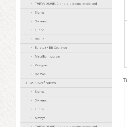
THERMOSHIELD energie-besparende verf
Sigma
Sikkens
Lucite
Relius
Eurotex / RR Coatings
Metallic muurverf
Veegvast
De Vos
T
Muurverf buiten
Sigma
Sikkens
Lucite
Mathys
THERMOSHIELD energie-besparende verf