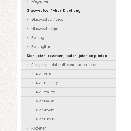
Wegenverf
Glasweefsel / vlies & behang
Glasweefsel / vlies
Glasweefsellijm
Behang
Behanglijm
Sierlijsten, rozetten, kaderlijsten en plinten
Sierlijsten - plafondlijsten - kroonlijsten
NMC Arstyl
NMC Nomastyl
NMC Wallstyl
Orac Basixx
Orac Axxent
Orac Luxxus
Rozetten