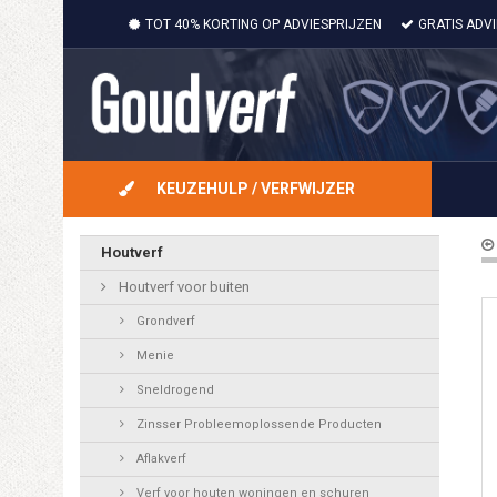
TOT 40% KORTING OP ADVIESPRIJZEN
GRATIS ADV
KEUZEHULP / VERFWIJZER
Houtverf
Houtverf voor buiten
Grondverf
Menie
Sneldrogend
Zinsser Probleemoplossende Producten
Aflakverf
Verf voor houten woningen en schuren