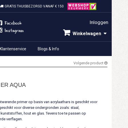
GRATIS THUISBEZORGD VANAF € 150
Inloggen
Facebook
Instagram
Winkelwagen
Klantenservice
Blogs & Info
Volgende product
MER AQUA
stwerende primer op basis van acrylaathars is geschikt voor
 geschikt voor diverse ondergronden zoals: staal,
e kunststoffen, hout en glas. Tevens toe te passen op
rde verflagen.