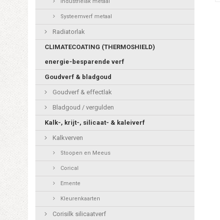
Industrielak metaal
Systeemverf metaal
Radiatorlak
CLIMATECOATING (THERMOSHIELD)
energie-besparende verf
Goudverf & bladgoud
Goudverf & effectlak
Bladgoud / vergulden
Kalk-, krijt-, silicaat- & kaleiverf
Kalkverven
Stoopen en Meeus
Corical
Emente
Kleurenkaarten
Corisilk silicaatverf