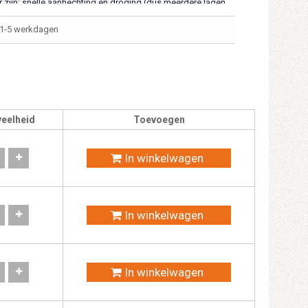
 zijn: snelle aanhechting en droging (dus meerdere lagen
ooie vloei, goede dekking en corosiewerend.
1-5 werkdagen
eelheid
Toevoegen
In winkelwagen
In winkelwagen
In winkelwagen