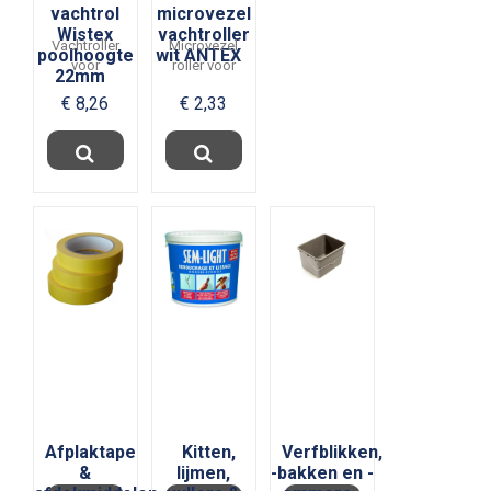
vachtrol
microvezel
Wistex
vachtroller
Vachtroller
Microvezel
poolhoogte
wit ANTEX
voor
roller voor
22mm
medium tot
een gladde
€ 8,26
€ 2,33
grove
ondergrond.
ondergronden
Geeft een
zoals
gelijkmatige
bakstenen.
en...
Geeft...
Afplaktape
Kitten,
Verfblikken,
&
lijmen,
-bakken en -