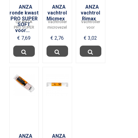
ANZA
ANZA
ANZA
ronde kwast
vachtrol
vachtrol
PRO SUPER
Micmex
Rimax
De ANZA
Vachtroller
Vachtroller
SOFT
PRO SUPER
microvezel
voor
voor...
SOFT
voor
medium tot
€ 7,69
€ 2,76
€ 3,02
kwasten zijn
medium tot
grove
speciaal
grove
ondergronden
ontwikkeld
ondergrond,
zoals
voor de...
geeft een
spachtelputz,...
zeer...
ANZA
ANZA