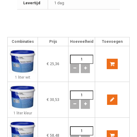
Levertijd
1 dag
Geen hinderlijke geur, wasbaar en nat schrobbaar.
Verbruik ca. 8 m2 / ltr
Combinaties
Prijs
Hoeveelheid
Toevoegen
€ 25,36
1 liter wit
€ 30,53
1 liter kleur
€ 58,48