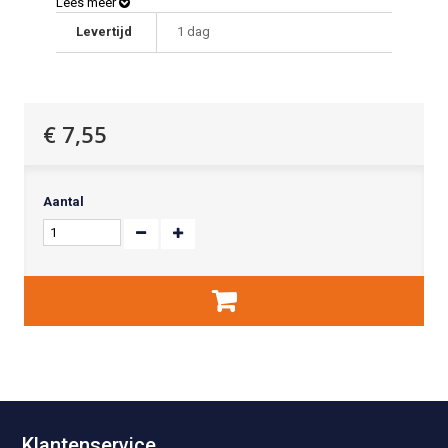
Lees meer
Toe te passen op wanden, vloeren en voegen in o.a.
Levertijd
1 dag
sanitaire ruimtes, keukens, kelders en garages. Ook voor
buitentoepassingen, zoals gevels, balkons en
plantenbakken.
€ 7,55
Aantal
Klantenservice